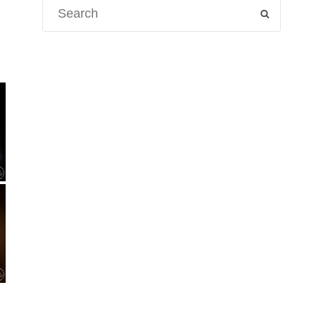
Search
SEARCH
for: