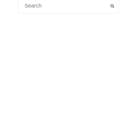
Search
SEARCH
for: