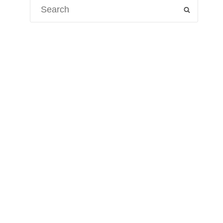
Search
SEARCH
for: