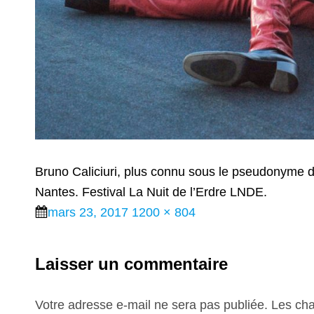
Bruno Cali­ciuri, plus connu sous le pseu­do­nyme
Nantes. Festival La Nuit de l’Erdre LNDE.
Posted
Full
mars 23, 2017
1200 × 804
on
size
Laisser un commentaire
Votre adresse e-mail ne sera pas publiée.
Les cha