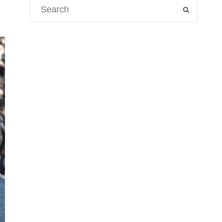
Search
SEARCH
for: