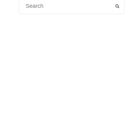
Search
SEARCH
for: