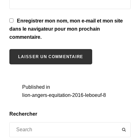
Enregistrer mon nom, mon e-mail et mon site
dans le navigateur pour mon prochain
commentaire.
Navigation
Published in
lion-angers-equitation-2016-leboeuf-8
de
l’article
Rechercher
Search
SEAR
for: