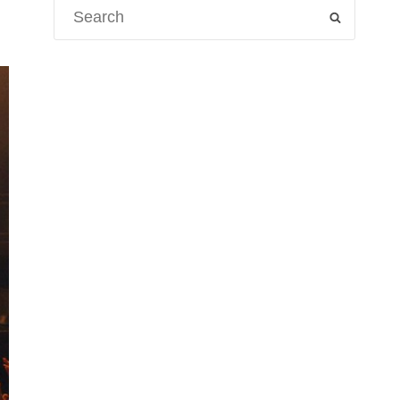
Search
SEARCH
for: