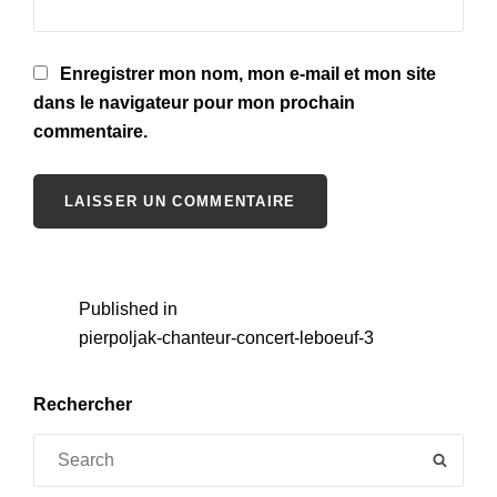
Enregistrer mon nom, mon e-mail et mon site
dans le navigateur pour mon prochain
commentaire.
Navigation
Published in
pierpoljak-chanteur-concert-leboeuf-3
de
l’article
Rechercher
Search
SEAR
for: